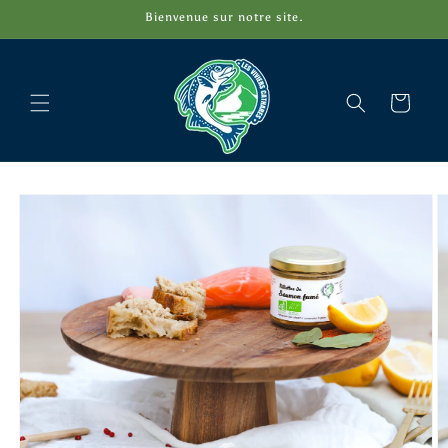
et
Bienvenue sur notre site.
passer
au
contenu
Panier
Passer aux
informations
produits