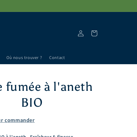
Connexion
Panier
Où nous trouver ?
Contact
e fumée à l'aneth
BIO
our commander
O à l'aneth - Fraîcheur & finesse