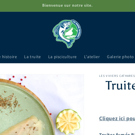
Bienvenue sur notre site.
 histoire
La truite
La pisciculture
L'atelier
Galerie photo
LES VIVIERS CATHARES
Truit
Cliquez ici p
Truites fumée BI