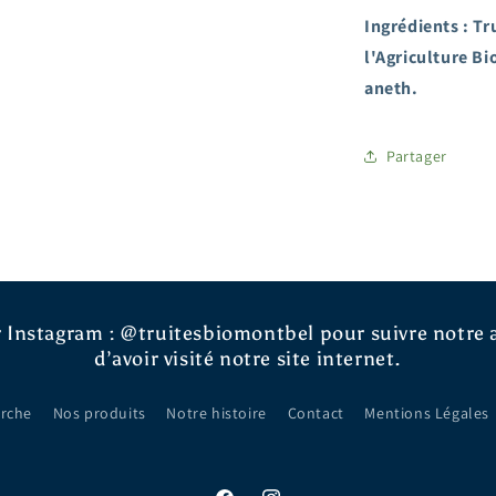
Ingrédients : T
l'Agriculture Bi
aneth.
Partager
 Instagram : @truitesbiomontbel pour suivre notre a
d’avoir visité notre site internet.
rche
Nos produits
Notre histoire
Contact
Mentions Légales