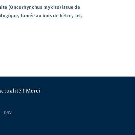
ruite (Oncorhynchus mykiss) issue de
ologique, fumée au bois de hêtre, sel,
ctualité ! Merci
CGV