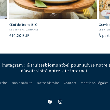
Épu
Œuf de Truite BIO
Gravla
Fournisseur :
Fourni
LES VIVIERS CATHARES
LES VIV
Prix
€10,20 EUR
Prix
À part
habituel
habit
 Instagram : @truitesbiomontbel pour suivre notre a
d’avoir visité notre site internet.
rche
Nos produits
Notre histoire
Contact
Mentions Légales
Facebook
Instagram