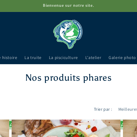
Bienvenue sur notre site.
 histoire
La truite
La pisciculture
L'atelier
Galerie photo
C
Nos produits phares
o
l
Trier par :
l
e