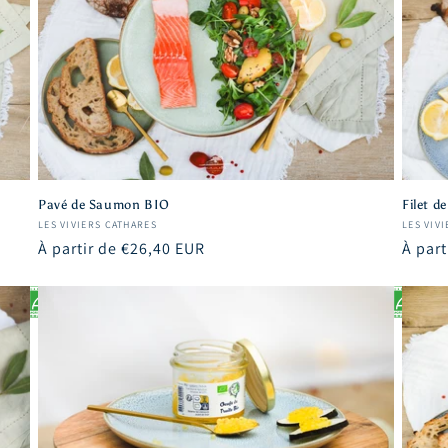
c
t
i
o
n
:
Pavé de Saumon BIO
Filet d
Fournisseur :
Fourni
LES VIVIERS CATHARES
LES VIV
Prix
À partir de €26,40 EUR
Prix
À part
habituel
habit