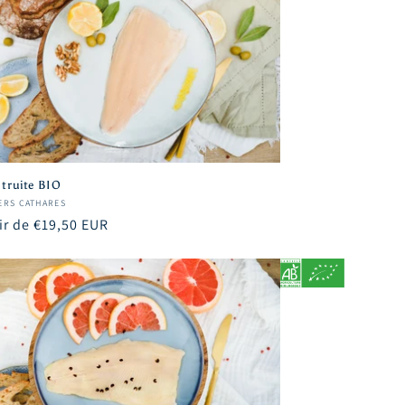
e truite BIO
sseur :
IERS CATHARES
ir de €19,50 EUR
uel