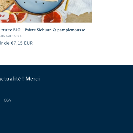
isé
x truite BIO - Poivre Sichuan & pamplemousse
sseur :
IERS CATHARES
ir de €7,15 EUR
uel
ctualité ! Merci
CGV