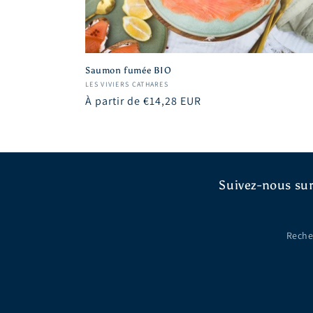
Saumon fumée BIO
Fournisseur :
LES VIVIERS CATHARES
Prix
À partir de €14,28 EUR
habituel
Suivez-nous sur
Reche